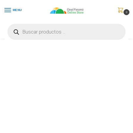
MENU
0
Inicio
Comunicaciones
Video Conferencia
Logitech MeetUp – Cámera de conferencias – panorámico / inclinación – color – 3840 x 2160 – audio – inalámbrico – Bluetooth LE / NFC – USB 3.0 – MJPEG – 960-001101
/
/
/