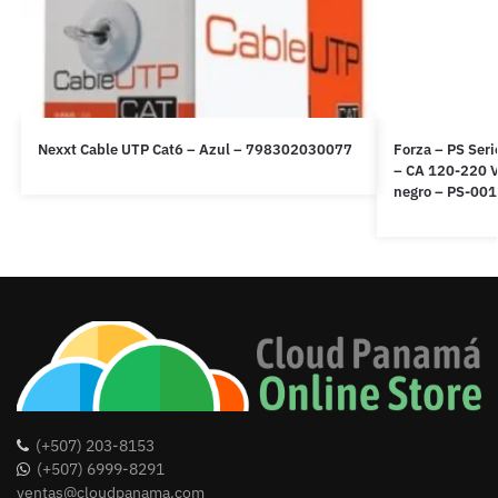
Nexxt Cable UTP Cat6 – Azul – 798302030077
Forza – PS Ser
– CA 120-220 V 
negro – PS-00
(+507) 203-8153
(+507) 6999-8291
ventas@cloudpanama.com