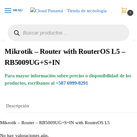
MENU
0
Inicio
Redes
Puentes y Enrutadores
Mikrotik – Router with RouterOS L5 – RB5009UG+S+IN
/
/
/
Mikrotik – Router with RouterOS L5 –
RB5009UG+S+IN
Para mayor información sobre precios o disponibilidad de los
productos, escribanos al
+507 6999-8291
Descripción
Mikrotik – Router – RB5009UG+S+IN with RouterOS L5
No hay valoraciones aún.