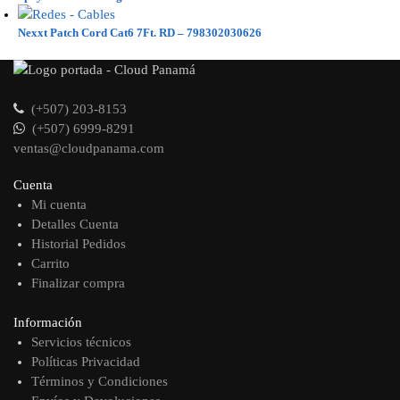
Nexxt Patch Cord Cat6 7Ft. RD – 798302030626
(+507) 203-8153
(+507) 6999-8291
ventas@cloudpanama.com
Cuenta
Mi cuenta
Detalles Cuenta
Historial Pedidos
Carrito
Finalizar compra
Información
Servicios técnicos
Políticas Privacidad
Términos y Condiciones