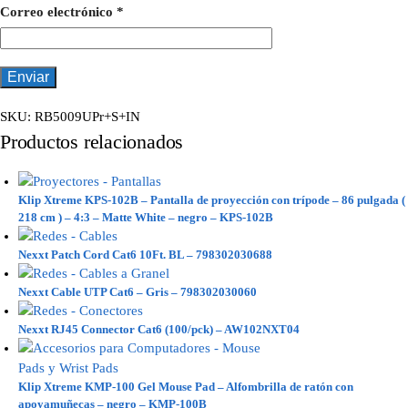
Correo electrónico
*
SKU:
RB5009UPr+S+IN
Productos relacionados
Klip Xtreme KPS-102B – Pantalla de proyección con trípode – 86 pulgada (
218 cm ) – 4:3 – Matte White – negro – KPS-102B
Nexxt Patch Cord Cat6 10Ft. BL – 798302030688
Nexxt Cable UTP Cat6 – Gris – 798302030060
Nexxt RJ45 Connector Cat6 (100/pck) – AW102NXT04
Klip Xtreme KMP-100 Gel Mouse Pad – Alfombrilla de ratón con
apoyamuñecas – negro – KMP-100B