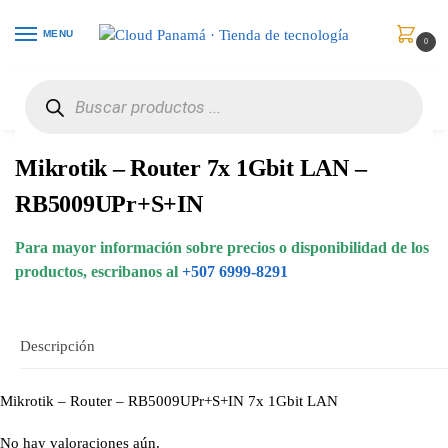
MENU
0
Inicio
Redes
Puentes y Enrutadores
Mikrotik – Router 7x 1Gbit LAN – RB5009UPr+S+IN
/
/
/
Mikrotik – Router 7x 1Gbit LAN –
RB5009UPr+S+IN
Para mayor información sobre precios o disponibilidad de los
productos, escribanos al
+507 6999-8291
Descripción
Mikrotik – Router – RB5009UPr+S+IN 7x 1Gbit LAN
No hay valoraciones aún.