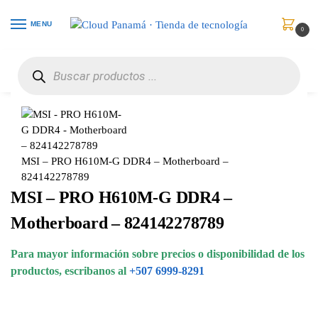
MENU
0
Inicio
Componentes Informáticos
Tarjetas Madre (Placas Madre)
MSI – PRO H610M-G DDR4 – Motherboard – 824142278789
/
/
/
MSI – PRO H610M-G DDR4 – Motherboard –
824142278789
MSI – PRO H610M-G DDR4 –
Motherboard – 824142278789
Para mayor información sobre precios o disponibilidad de los
productos, escribanos al
+507 6999-8291