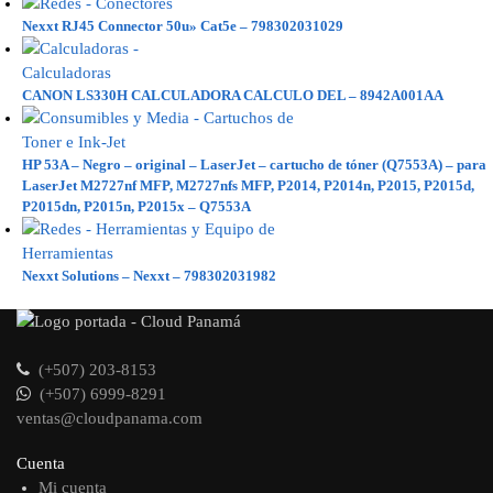
Nexxt RJ45 Connector 50u» Cat5e – 798302031029
CANON LS330H CALCULADORA CALCULO DEL – 8942A001AA
HP 53A – Negro – original – LaserJet – cartucho de tóner (Q7553A) – para
LaserJet M2727nf MFP, M2727nfs MFP, P2014, P2014n, P2015, P2015d,
P2015dn, P2015n, P2015x – Q7553A
Nexxt Solutions – Nexxt – 798302031982
(+507) 203-8153
(+507) 6999-8291
ventas@cloudpanama.com
Cuenta
Mi cuenta