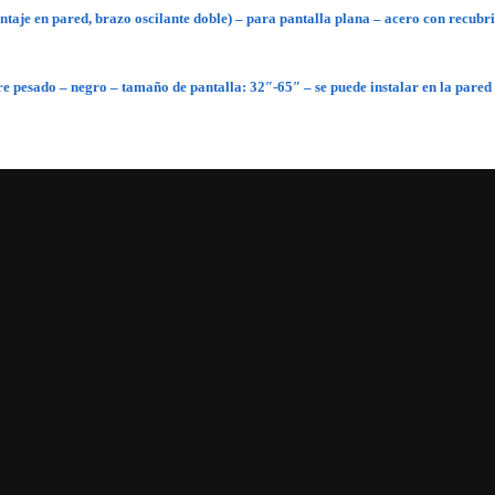
aje en pared, brazo oscilante doble) – para pantalla plana – acero con recubri
e pesado – negro – tamaño de pantalla: 32″-65″ – se puede instalar en la par