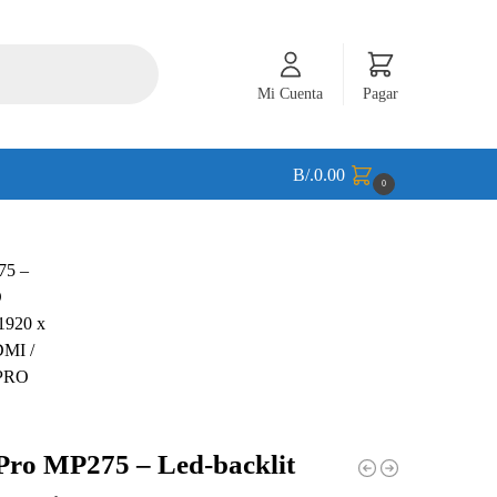
Mi Cuenta
Pagar
B/.
0.00
0
Pro MP275 – Led-backlit