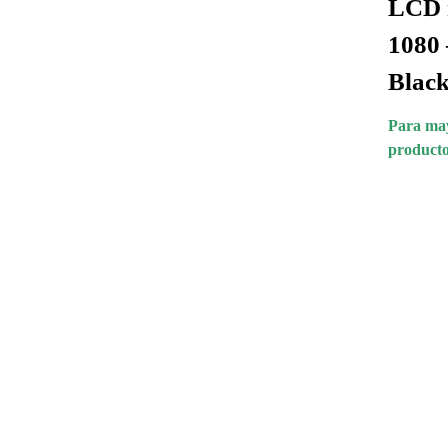
LCD m
1080
Blac
Para may
producto