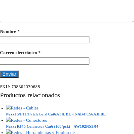
Nombre
*
Correo electrónico
*
SKU:
798302030688
Productos relacionados
Nexxt S/FTP Patch Cord Cat6A 3ft. BL – NAB-PCS6A3FBL
Nexxt RJ45 Connector Cat6 (100/pck) – AW102NXT04