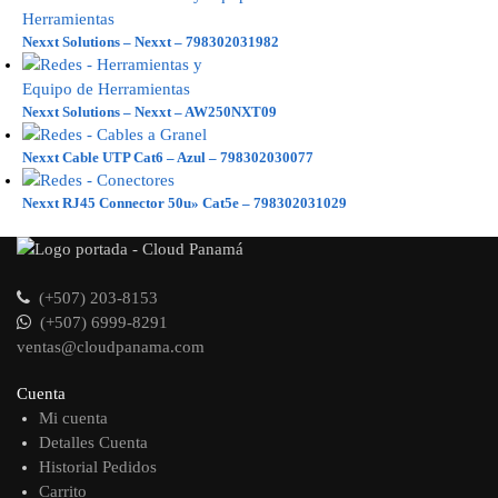
Nexxt Solutions – Nexxt – 798302031982
Nexxt Solutions – Nexxt – AW250NXT09
Nexxt Cable UTP Cat6 – Azul – 798302030077
Nexxt RJ45 Connector 50u» Cat5e – 798302031029
(+507) 203-8153
(+507) 6999-8291
ventas@cloudpanama.com
Cuenta
Mi cuenta
Detalles Cuenta
Historial Pedidos
Carrito