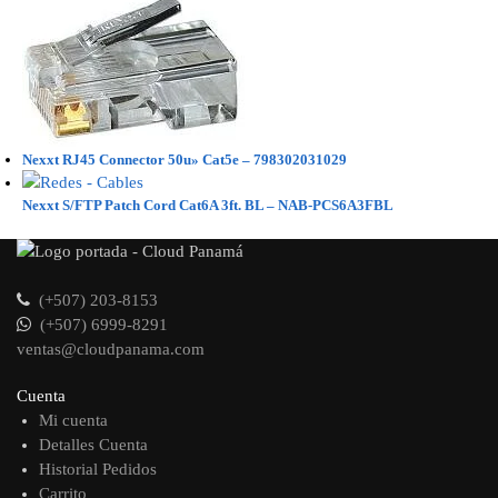
Nexxt RJ45 Connector 50u» Cat5e – 798302031029
Nexxt S/FTP Patch Cord Cat6A 3ft. BL – NAB-PCS6A3FBL
(+507) 203-8153
(+507) 6999-8291
ventas@cloudpanama.com
Cuenta
Mi cuenta
Detalles Cuenta
Historial Pedidos
Carrito