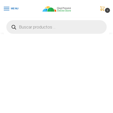
MENU
0
Inicio
Redes
Herramientas y Equipo de Herramientas
Nexxt Solutions – Nexxt – 798302031982
/
/
/