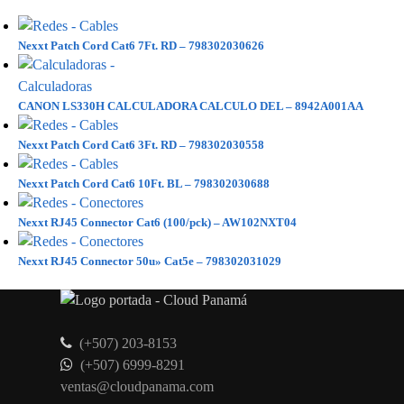
Nexxt Patch Cord Cat6 7Ft. RD – 798302030626
CANON LS330H CALCULADORA CALCULO DEL – 8942A001AA
Nexxt Patch Cord Cat6 3Ft. RD – 798302030558
Nexxt Patch Cord Cat6 10Ft. BL – 798302030688
Nexxt RJ45 Connector Cat6 (100/pck) – AW102NXT04
Nexxt RJ45 Connector 50u» Cat5e – 798302031029
(+507) 203-8153
(+507) 6999-8291
ventas@cloudpanama.com