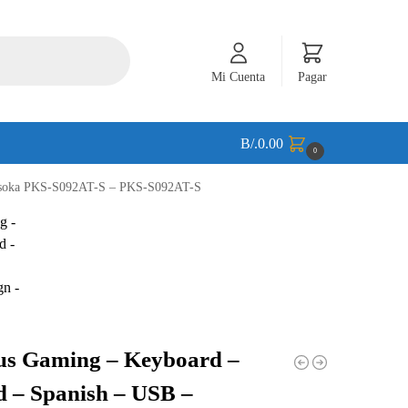
Mi Cuenta
Pagar
B/.
0.00
0
Ahsoka PKS-S092AT-S – PKS-S092AT-S
us Gaming – Keyboard –
 – Spanish – USB –