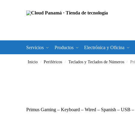
Servicios
Productos
Electrónica y Oficina
Inicio
Periféricos
Teclados y Teclados de Números
Pr
/
/
/
Primus Gaming – Keyboard – Wired – Spanish – USB