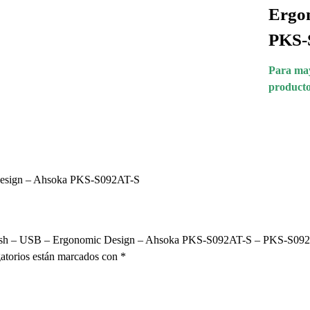
Ergo
PKS-
Para may
producto
Design – Ahsoka PKS-S092AT-S
panish – USB – Ergonomic Design – Ahsoka PKS-S092AT-S – PKS-S09
atorios están marcados con
*