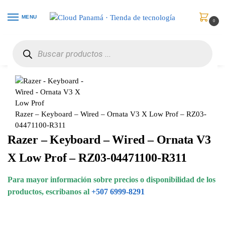
MENU
0
Inicio
Periféricos
Teclados y Teclados de Números
Razer – Keyboard – Wired – Ornata V3 X Low Prof – RZ03-04471100-R311
/
/
/
Razer – Keyboard – Wired – Ornata V3 X Low Prof – RZ03-
04471100-R311
Razer – Keyboard – Wired – Ornata V3
X Low Prof – RZ03-04471100-R311
Para mayor información sobre precios o disponibilidad de los
productos, escribanos al
+507 6999-8291