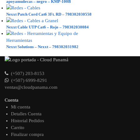
apoyamuñecas – negro – KMP-100B
Nexxt Patch Cord Cat6 3Ft. RD – 798302030558
Nexxt Cable UTP Cat6 – Rojo – 798302030084
Nexxt Solutions – Nexxt – 798302031982
(+507) 203-8153
(+507) 6999-8291
ventas@cloudpanama.com
Cuenta
Mi cuenta
Detalles Cuenta
Historial Pedidos
Carrito
Finalizar compra