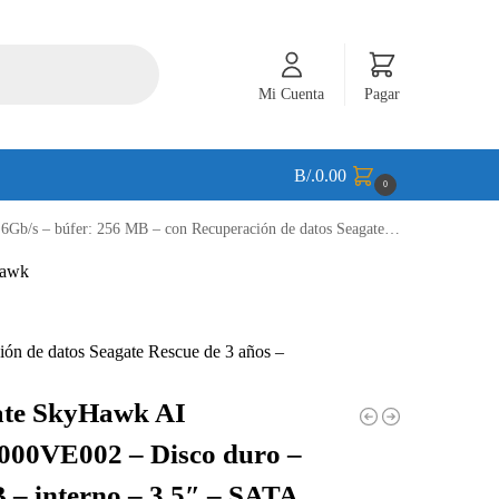
Mi Cuenta
Pagar
B/.
0.00
0
B – con Recuperación de datos Seagate Rescue de 3 años – ST16000VE002
n de datos Seagate Rescue de 3 años –
ate SkyHawk AI
000VE002 – Disco duro –
 – interno – 3.5″ – SATA