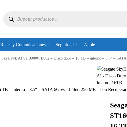
Redes y Comunicaciones
Seguridad
Apple
SkyHawk AI ST16000VE002 – Disco duro – 16 TB – interno – 3.5″ – SATA 6Gb/s – búfer: 256 M
B – interno – 3.5″ – SATA 6Gb/s – búfer: 256 MB – con Recuperació
Seag
ST16
16 TB