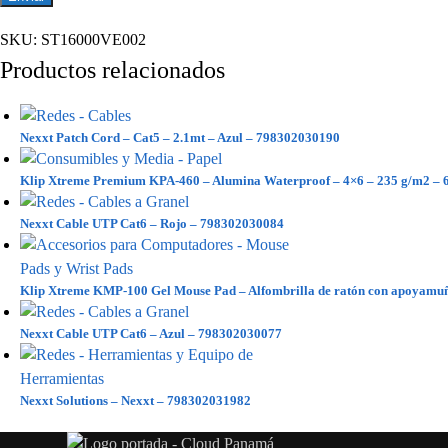
SKU:
ST16000VE002
Productos relacionados
Nexxt Patch Cord – Cat5 – 2.1mt – Azul – 798302030190
Klip Xtreme Premium KPA-460 – Alumina Waterproof – 4×6 – 235 g/m2 – 6
Nexxt Cable UTP Cat6 – Rojo – 798302030084
Klip Xtreme KMP-100 Gel Mouse Pad – Alfombrilla de ratón con apoyamu
Nexxt Cable UTP Cat6 – Azul – 798302030077
Nexxt Solutions – Nexxt – 798302031982