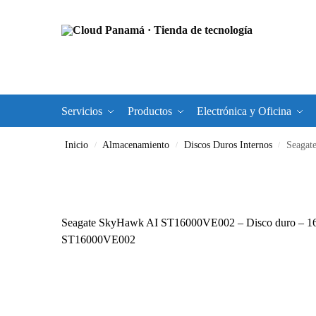
Servicios
Productos
Electrónica y Oficina
Inicio
Almacenamiento
Discos Duros Internos
Seagate 
/
/
/
Seagate SkyHawk AI ST16000VE002 – Disco duro – 16 T
ST16000VE002