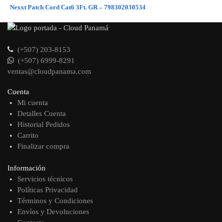
Nexxt Patch Cord Cat6 3Ft. GR – 798302030534
(+507) 203-8153
(+507) 6999-8291
ventas@cloudpanama.com
Cuenta
Mi cuenta
Detalles Cuenta
Historial Pedidos
Carrito
Finalizar compra
Información
Servicios técnicos
Políticas Privacidad
Términos y Condiciones
Envíos y Devoluciones