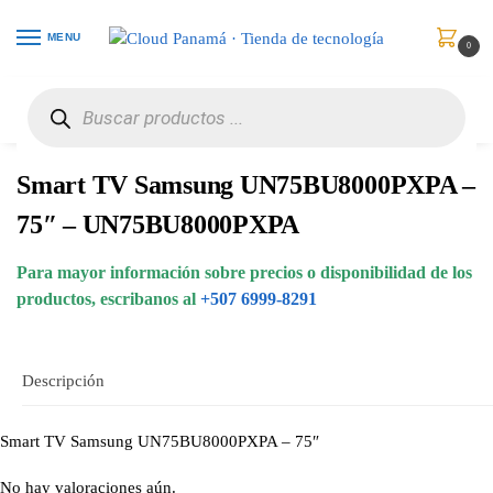
MENU
0
Inicio
Monitores
Televisores
Smart TV Samsung UN75BU8000PXPA – 75″ – UN75BU8000PXPA
/
/
/
Smart TV Samsung UN75BU8000PXPA –
75″ – UN75BU8000PXPA
Para mayor información sobre precios o disponibilidad de los
productos, escribanos al
+507 6999-8291
Descripción
Smart TV Samsung UN75BU8000PXPA – 75″
No hay valoraciones aún.