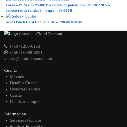
Forza – PS Series PS-001B – Banda de potencia – CA 120-220 V –
conectores de salida: 6 – negro – PS-001B
Nexxt Patch Cord Cat6 3Ft. BL – 798302030541
(+507) 203-8153
(+507) 6999-8291
ventas@cloudpanama.com
Cuenta
Mi cuenta
Detalles Cuenta
Historial Pedidos
Carrito
Finalizar compra
Información
Servicios técnicos
Políticas Privacidad