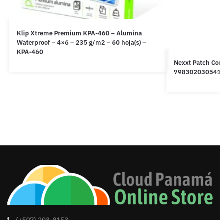
Klip Xtreme Premium KPA-460 – Alumina
Waterproof – 4×6 – 235 g/m2 – 60 hoja(s) –
KPA-460
Nexxt Patch Cor
79830203054
(+507) 203-8153