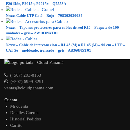
P2015dn, P2015n, P2015x – Q7553A
Nexxt Cable UTP Cat6 – Rojo – 798302030084
Nexxt – Tapones protectores para cables de red RJ5 – Paquete de 100
unidades – gris – AW103NXT01
Nexxt – Cable de interconexión – RJ-45 (M) a RJ-45 (M) – 90 cm – UTP –
CAT 5e – moldeado, trenzado – gris – AB360NXT01
(+507) 203-8153
(+507) 6999-8291
ventas@cloudpanama.com
Cuenta
Mi cuenta
Detalles Cuenta
Historial Pedidos
Carrito