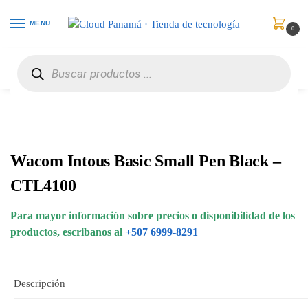
MENU
0
Inicio
Periféricos
Tabletas Digitales
Wacom Intous Basic Small Pen Black – CTL4100
/
/
/
Wacom Intous Basic Small Pen Black –
CTL4100
Para mayor información sobre precios o disponibilidad de los
productos, escribanos al
+507 6999-8291
Descripción