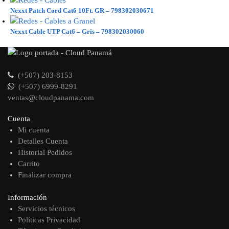
Nexxt Patch Cord Cat6 10Ft. GR – 798302030671
Nexxt Cable UTP Cat6 – Gris – 798302030060
(+507) 203-8153
(+507) 6999-8291
ventas@cloudpanama.com
Cuenta
Mi cuenta
Detalles Cuenta
Historial Pedidos
Carrito
Finalizar compra
Información
Servicios técnicos
Políticas Privacidad