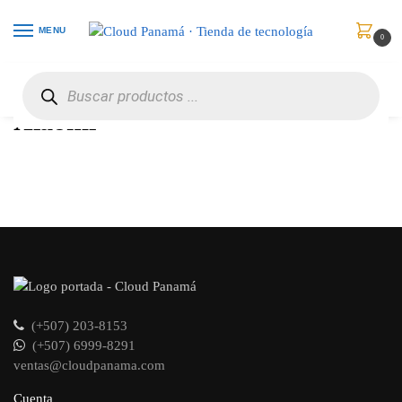
MENU
0
Inicio
Xiaomi
/
Xiaomi
(+507) 203-8153
(+507) 6999-8291
ventas@cloudpanama.com
Cuenta