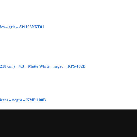
dades – gris – AW103NXT01
 218 cm ) – 4:3 – Matte White – negro – KPS-102B
ñecas – negro – KMP-100B