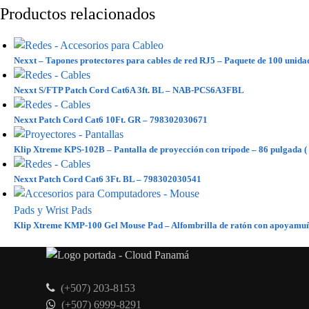
Productos relacionados
Nexxt – Tapones protectores para cables de red RJ5 – Paquete de 100 uni
Nexxt S/FTP Patch Cord Cat6A 3ft. BL – NAB-PCS6A3FBL
Nexxt Patch Cord Cat6 10Ft. GR – 798302030671
Klip Xtreme KPS-102B – Pantalla de proyección con trípode – 86 pulgada (
Nexxt Patch Cord Cat6 3Ft. BL – 798302030541
Klip Xtreme KMP-100 Gel Mouse Pad – Alfombrilla de ratón con apoyamu
(+507) 203-8153
(+507) 6999-8291