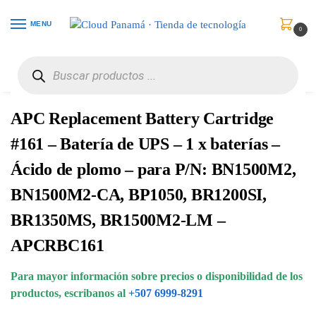
MENU
0
Inicio
Protección de Poder
Accesorios
APC Replacement Battery Cartridge #161 – Batería de UPS – 1 x baterías – Ácido de plomo – para P/N: BN1500M2, BN1500M2-CA, BP1050, BR1200SI, BR1350MS, BR1500M2-LM – APCRBC161
/
/
/
APC Replacement Battery Cartridge
#161 – Batería de UPS – 1 x baterías –
Ácido de plomo – para P/N: BN1500M2,
BN1500M2-CA, BP1050, BR1200SI,
BR1350MS, BR1500M2-LM –
APCRBC161
Para mayor información sobre precios o disponibilidad de los
productos, escribanos al
+507 6999-8291