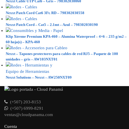
Nexxt Cable UTP Cat6 – Gris – 798302030060
Nexxt Patch Cord Cat6 3Ft. RD – 798302030558
Nexxt Patch Cord – Cat5 – 2.1mt – Azul – 798302030190
Klip Xtreme Premium KPA-460 – Alumina Waterproof – 4×6 – 235 g/m2 –
60 hoja(s) – KPA-460
Nexxt – Tapones protectores para cables de red RJ5 – Paquete de 100
unidades – gris – AW103NXT01
Nexxt Solutions – Nexxt – AW250NXT09
(+507) 203-8153
(+507) 6999-8291
ventas@cloudpanama.com
Cuenta