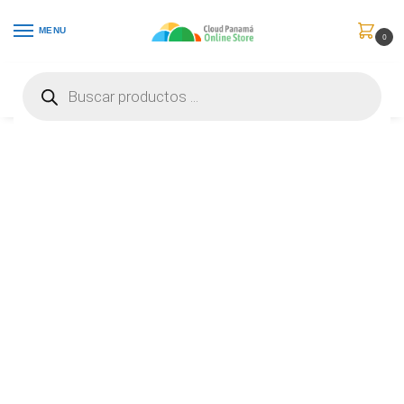
MENU
0
Inicio
Maletines
Estuches para Celulares
Apple – Carcasa trasera para teléfono móvil – con MagSafe – silicona – azul tormenta – para iPhone 14 Pro – MPTF3ZM/A
/
/
/