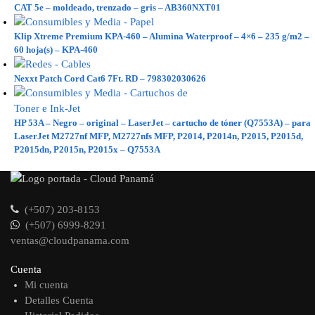
CAT 5e – moldeado, trenzado – gris – AB360NXT01
Klip Xtreme Premium KPA-460 – Alumina Waterproof – 4×6 – 235 g/m2 –
60 hoja(s) – KPA-460
Nexxt Patch Cord Cat6 7Ft. RD – 798302030626
HP 53A – Negro – original – LaserJet – cartucho de tóner (Q7553A) – para
LaserJet M2727nf MFP, M2727nfs MFP, P2014, P2014n, P2015, P2015d,
P2015dn, P2015n, P2015x – Q7553A
(+507) 203-8153
(+507) 6999-8291
ventas@cloudpanama.com
Cuenta
Mi cuenta
Detalles Cuenta