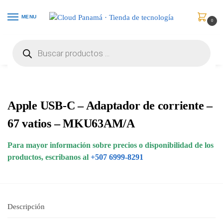
MENU
0
Inicio
Celulares
Accesorios
Apple USB-C – Adaptador de corriente – 67 vatios – MKU63AM/A
/
/
/
Apple USB-C – Adaptador de corriente –
67 vatios – MKU63AM/A
Para mayor información sobre precios o disponibilidad de los
productos, escribanos al
+507 6999-8291
Descripción