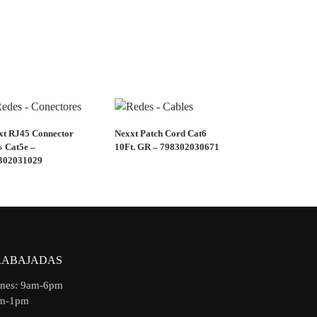
xt RJ45 Connector
Nexxt Patch Cord Cat6
» Cat5e –
10Ft. GR – 798302030671
302031029
RABAJADAS
rnes: 9am-6pm
am-1pm