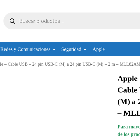
Redes y Comunicaciones
Seguridad
Apple
le – Cable USB – 24 pin USB-C (M) a 24 pin USB-C (M) – 2 m – MLL82A
Apple
Cable
(M) a 
– ML
Para mayor
de los pro