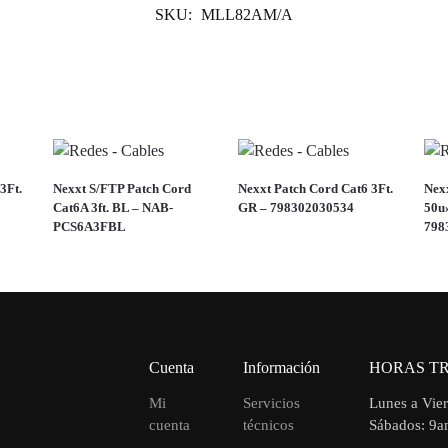
SKU:
MLL82AM/A
3Ft.
Nexxt S/FTP Patch Cord
Nexxt Patch Cord Cat6 3Ft.
Nex
Cat6A 3ft. BL – NAB-
GR – 798302030534
50u
PCS6A3FBL
798
Cuenta
Información
HORAS T
Mi
Servicios
Lunes a Vie
cuenta
técnicos
Sábados: 9