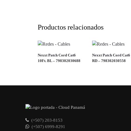
Productos relacionados
Nexxt Patch Cord Cat6
Nexxt Patch Cord Cat6 
10Ft. BL – 798302030688
RD – 798302030558
(+507) 203-8153
(+507) 6999-8291