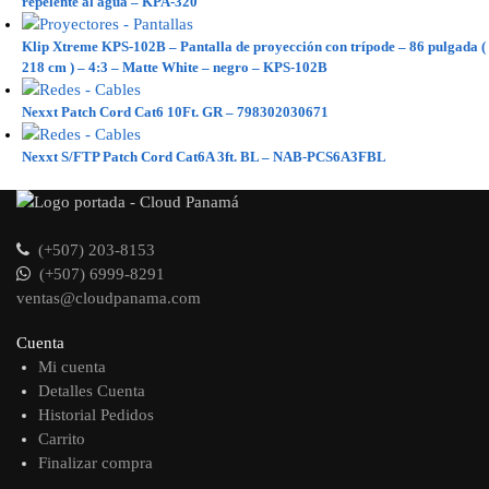
repelente al agua – KPA-320
Klip Xtreme KPS-102B – Pantalla de proyección con trípode – 86 pulgada (
218 cm ) – 4:3 – Matte White – negro – KPS-102B
Nexxt Patch Cord Cat6 10Ft. GR – 798302030671
Nexxt S/FTP Patch Cord Cat6A 3ft. BL – NAB-PCS6A3FBL
(+507) 203-8153
(+507) 6999-8291
ventas@cloudpanama.com
Cuenta
Mi cuenta
Detalles Cuenta
Historial Pedidos
Carrito
Finalizar compra