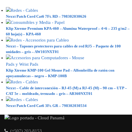
Nexxt Patch Cord Cat6 7Ft. RD – 798302030626
Klip Xtreme Premium KPA-460 – Alumina Waterproof – 4×6 – 235 g/m2 –
60 hoja(s) – KPA-460
Nexxt – Tapones protectores para cables de red RJ5 – Paquete de 100
unidades – gris – AW103NXT01
Klip Xtreme KMP-100 Gel Mouse Pad – Alfombrilla de ratón con
apoyamuñecas – negro – KMP-100B
Nexxt – Cable de interconexión – RJ-45 (M) a RJ-45 (M) – 90 cm – UTP –
CAT 5e – moldeado, trenzado – gris – AB360NXT01
Nexxt Patch Cord Cat6 3Ft. GR – 798302030534
(+507) 203-8153