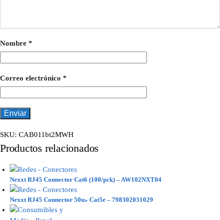
Nombre
*
Correo electrónico
*
SKU:
CAB011bt2MWH
Productos relacionados
Nexxt RJ45 Connector Cat6 (100/pck) – AW102NXT04
Nexxt RJ45 Connector 50u» Cat5e – 798302031029