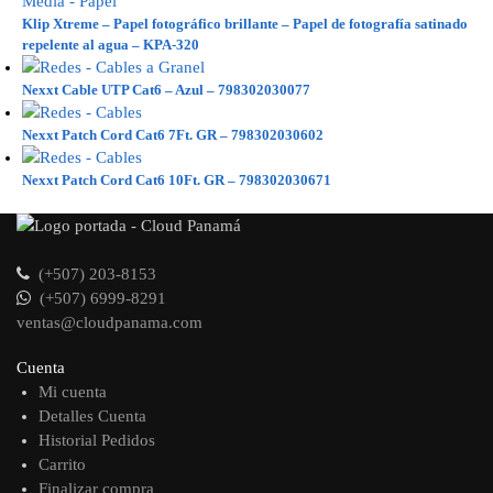
Klip Xtreme – Papel fotográfico brillante – Papel de fotografía satinado
repelente al agua – KPA-320
Nexxt Cable UTP Cat6 – Azul – 798302030077
Nexxt Patch Cord Cat6 7Ft. GR – 798302030602
Nexxt Patch Cord Cat6 10Ft. GR – 798302030671
(+507) 203-8153
(+507) 6999-8291
ventas@cloudpanama.com
Cuenta
Mi cuenta
Detalles Cuenta
Historial Pedidos
Carrito
Finalizar compra