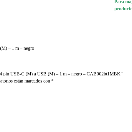
Para may
producto
M) – 1 m – negro
24 pin USB-C (M) a USB (M) – 1 m – negro – CAB002bt1MBK”
atorios están marcados con
*