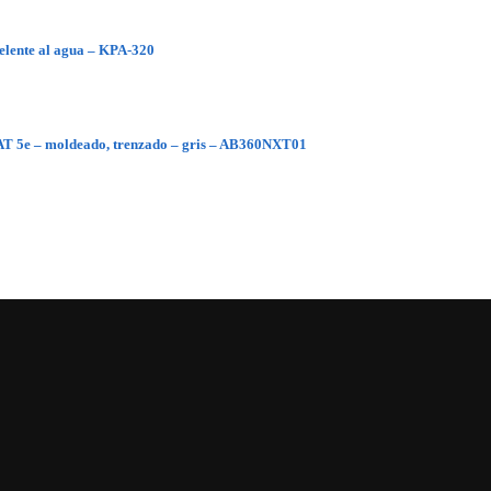
pelente al agua – KPA-320
CAT 5e – moldeado, trenzado – gris – AB360NXT01