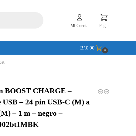
Mi Cuenta
Pagar
B/.
0.00
0
MBK
in BOOST CHARGE –
 USB – 24 pin USB-C (M) a
M) – 1 m – negro –
002bt1MBK