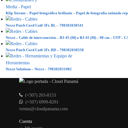
Klip Xtreme – Papel fotográfico brillante – Papel de fotografía satinado re
Nexxt Patch Cord Cat6 3Ft. BL – 798302030541
Nexxt – Cable de interconexión – RJ-45 (M) a RJ-45 (M) – 90 cm – UTP – 
Nexxt Patch Cord Cat6 3Ft. RD – 798302030558
Nexxt Solutions – Nexxt – 798302031982
(+507) 203-8153
(+507) 6999-8291
ventas@cloudpanama.com
Cuenta