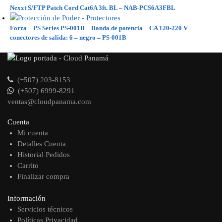
Nexxt S/FTP Patch Cord Cat6A 3ft. BL – NAB-PCS6A3FBL
Forza – PS Series PS-001B – Banda de potencia – CA 120-220 V –
conectores de salida: 6 – negro – PS-001B
(+507) 203-8153
(+507) 6999-8291
ventas@cloudpanama.com
Cuenta
Mi cuenta
Detalles Cuenta
Historial Pedidos
Carrito
Finalizar compra
Información
Servicios técnicos
Políticas Privacidad