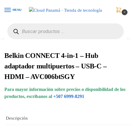
MENU
0
Inicio
Periféricos
USB Hubs
Belkin CONNECT 4-in-1 – Hub adaptador multipuertos – USB-C – HDMI – AVC006btSGY
/
/
/
Belkin CONNECT 4-in-1 – Hub
adaptador multipuertos – USB-C –
HDMI – AVC006btSGY
Para mayor información sobre precios o disponibilidad de los
productos, escribanos al
+507 6999-8291
Descripción