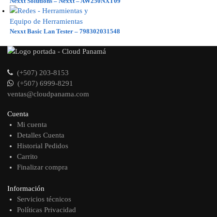
Nexxt Solutions – Nexxt – AW250NXT09
Nexxt Basic Lan Tester – 798302031548
(+507) 203-8153
(+507) 6999-8291
ventas@cloudpanama.com
Cuenta
Mi cuenta
Detalles Cuenta
Historial Pedidos
Carrito
Finalizar compra
Información
Servicios técnicos
Políticas Privacidad