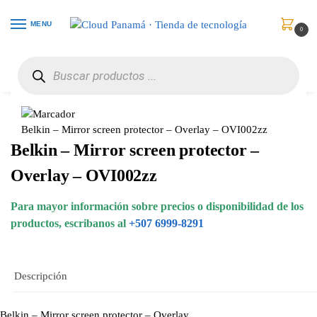
MENU
0
Inicio
Celulares
Accesorios
Belkin – Mirror screen protector – Overlay – OVI002zz
/
/
/
Belkin – Mirror screen protector – Overlay – OVI002zz
Belkin – Mirror screen protector –
Overlay – OVI002zz
Para mayor información sobre precios o disponibilidad de los
productos, escribanos al
+507 6999-8291
Descripción
Belkin – Mirror screen protector – Overlay