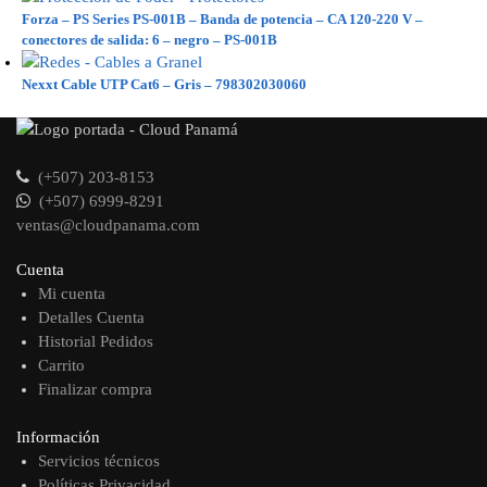
Forza – PS Series PS-001B – Banda de potencia – CA 120-220 V –
conectores de salida: 6 – negro – PS-001B
Nexxt Cable UTP Cat6 – Gris – 798302030060
(+507) 203-8153
(+507) 6999-8291
ventas@cloudpanama.com
Cuenta
Mi cuenta
Detalles Cuenta
Historial Pedidos
Carrito
Finalizar compra
Información
Servicios técnicos
Políticas Privacidad