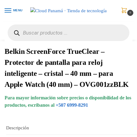
MENU
0
Inicio
Celulares
Accesorios
Belkin ScreenForce TrueClear – Protector de pantalla para reloj inteligente – cristal – 40 mm – para Apple Watch (40 mm) – OVG001zzBLK
/
/
/
Belkin ScreenForce TrueClear –
Protector de pantalla para reloj
inteligente – cristal – 40 mm – para
Apple Watch (40 mm) – OVG001zzBLK
Para mayor información sobre precios o disponibilidad de los
productos, escribanos al
+507 6999-8291
Descripción