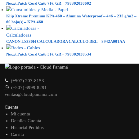
Nexxt Patch Cord Cat6 7Ft. GR – 798302030602
Klip Xtreme Premium KPA-460 – Alumina Waterproof – 4×6 – 235 g/m2 –
60 hoja(s) – KPA-460
CANON LS330H CALCULADORA CALCULO DEL – 8942A001AA
Nexxt Patch Cord Cat6 3Ft. GR – 798302030534
(+507) 203-8153
(+507) 6999-8291
ventas@cloudpanama.com
Cuenta
Mi cuenta
Detalles Cuenta
Historial Pedidos
Carrito