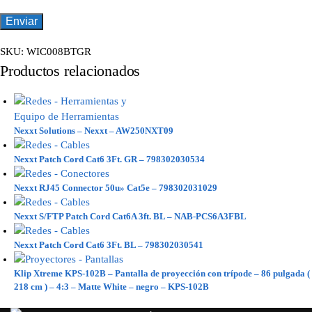
SKU:
WIC008BTGR
Productos relacionados
Nexxt Solutions – Nexxt – AW250NXT09
Nexxt Patch Cord Cat6 3Ft. GR – 798302030534
Nexxt RJ45 Connector 50u» Cat5e – 798302031029
Nexxt S/FTP Patch Cord Cat6A 3ft. BL – NAB-PCS6A3FBL
Nexxt Patch Cord Cat6 3Ft. BL – 798302030541
Klip Xtreme KPS-102B – Pantalla de proyección con trípode – 86 pulgada (
218 cm ) – 4:3 – Matte White – negro – KPS-102B