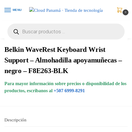
MENU
0
Inicio
Accesorios para Computadores
Mouse Pads y Wrist Pads
Belkin WaveRest Keyboard Wrist Support – Almohadilla apoyamuñecas – negro – F8E263-BLK
/
/
/
Belkin WaveRest Keyboard Wrist
Support – Almohadilla apoyamuñecas –
negro – F8E263-BLK
Para mayor información sobre precios o disponibilidad de los
productos, escribanos al
+507 6999-8291
Descripción