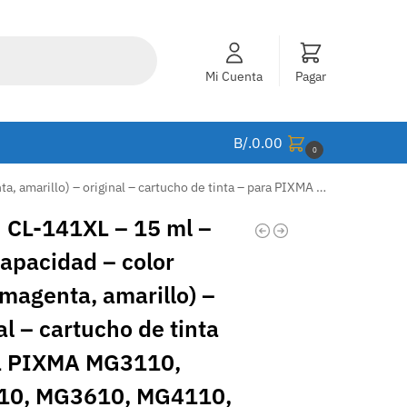
Mi Cuenta
Pagar
B/.
0.00
0
a PIXMA MG3110, MG3210, MG3610, MG4110, MX371, MX391, MX431, MX451, MX471, MX511, MX521 – 5202B001AA
 CL-141XL – 15 ml –
capacidad – color
 magenta, amarillo) –
al – cartucho de tinta
a PIXMA MG3110,
0, MG3610, MG4110,