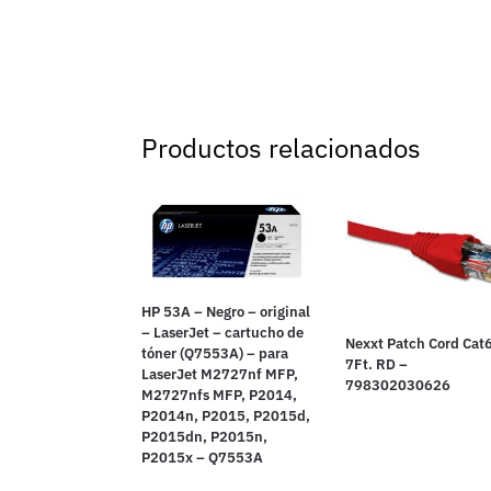
Productos relacionados
HP 53A – Negro – original
– LaserJet – cartucho de
Nexxt Patch Cord Cat
tóner (Q7553A) – para
7Ft. RD –
LaserJet M2727nf MFP,
798302030626
M2727nfs MFP, P2014,
P2014n, P2015, P2015d,
P2015dn, P2015n,
P2015x – Q7553A