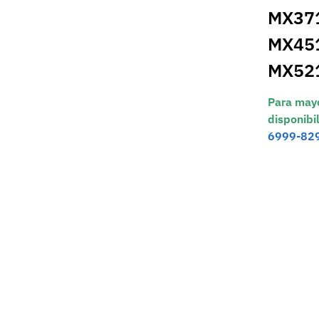
MX371
MX451
MX52
Para mayo
disponibi
6999-82