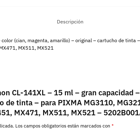
Descripción
 color (cian, magenta, amarillo) – original – cartucho de t
 MX471, MX511, MX521
non CL-141XL – 15 ml – gran capacidad – 
tucho de tinta – para PIXMA MG3110, MG
51, MX471, MX511, MX521 – 5202B00
licada.
Los campos obligatorios están marcados con
*