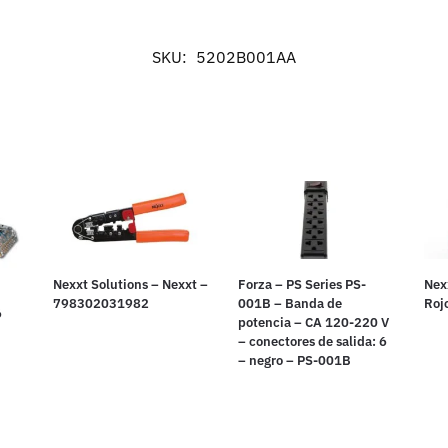
SKU:
5202B001AA
Nexxt Solutions – Nexxt –
Forza – PS Series PS-
Nex
798302031982
001B – Banda de
Roj
6
potencia – CA 120-220 V
– conectores de salida: 6
– negro – PS-001B