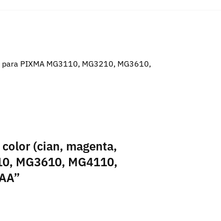
inta – para PIXMA MG3110, MG3210, MG3610,
color (cian, magenta,
3210, MG3610, MG4110,
1AA”