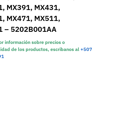
, MX391, MX431,
, MX471, MX511,
1 – 5202B001AA
r información sobre precios o
lidad de los productos, escribanos al
+507
91