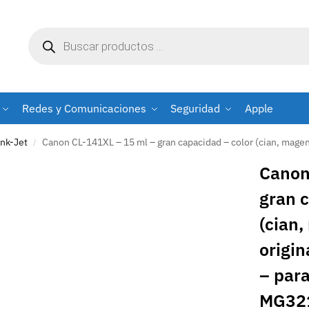
Redes y Comunicaciones
Seguridad
Apple
Ink-Jet
Canon CL-141XL – 15 ml – gran capacidad – color (cian, magenta, amarillo) – original – cartucho de tinta – par
/
Canon
gran 
(cian,
origin
– par
MG321