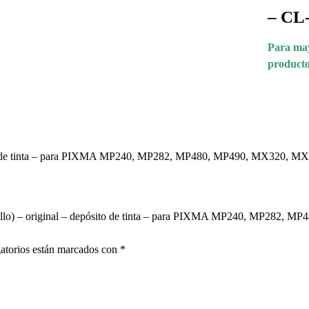
– CL
Para may
producto
epósito de tinta – para PIXMA MP240, MP282, MP480, MP490, MX3
amarillo) – original – depósito de tinta – para PIXMA MP240, MP
atorios están marcados con
*