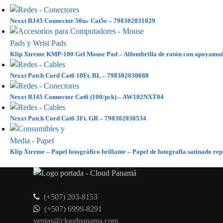
Nexxt RJ45 Connector 50u» Cat5e – 798302031029
Klip Xtreme KMP-100 Gel Mouse Pad – Alfombrilla de ratón con apoyamu
Nexxt Patch Cord Cat6 10Ft. BL – 798302030688
Nexxt RJ45 Connector Cat6 (100/pck) – AW102NXT04
Nexxt Patch Cord Cat6 3Ft. GR – 798302030534
Klip Xtreme – Papel fotográfico brillante – Papel de fotografía satinado re
(+507) 203-8153
(+507) 6999-8291
ventas@cloudpanama.com