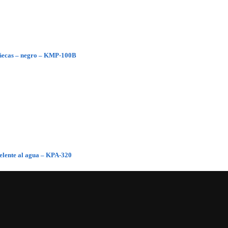
ñecas – negro – KMP-100B
pelente al agua – KPA-320