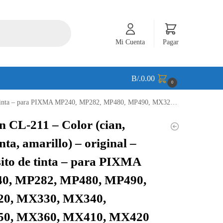
Mi Cuenta
Pagar
B/.
0.00
0
 MP282, MP480, MP490, MX320, MX330, MX340, MX350, MX360, MX410, MX420 – CL-211
 CL-211 – Color (cian,
ta, amarillo) – original –
ito de tinta – para PIXMA
0, MP282, MP480, MP490,
0, MX330, MX340,
0, MX360, MX410, MX420