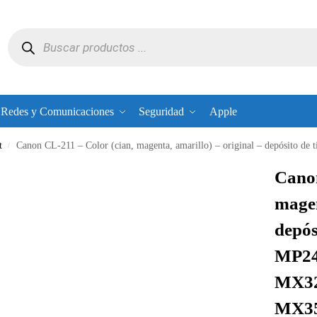
Redes y Comunicaciones
Seguridad
Apple
t
Canon CL-211 – Color (cian, magenta, amarillo) – original – depósito de tinta – para PIXMA MP240,
/
Canon
magen
depós
MP24
MX32
MX35