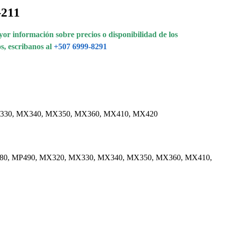
-211
or información sobre precios o disponibilidad de los
s, escribanos al
+507 6999-8291
20, MX330, MX340, MX350, MX360, MX410, MX420
282, MP480, MP490, MX320, MX330, MX340, MX350, MX360, MX410,