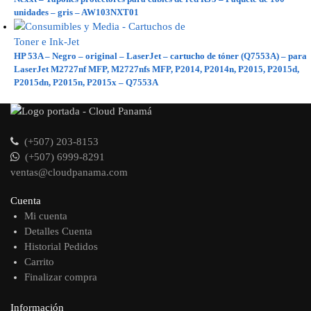
unidades – gris – AW103NXT01
HP 53A – Negro – original – LaserJet – cartucho de tóner (Q7553A) – para
LaserJet M2727nf MFP, M2727nfs MFP, P2014, P2014n, P2015, P2015d,
P2015dn, P2015n, P2015x – Q7553A
(+507) 203-8153
(+507) 6999-8291
ventas@cloudpanama.com
Cuenta
Mi cuenta
Detalles Cuenta
Historial Pedidos
Carrito
Finalizar compra
Información