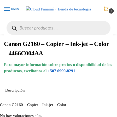
MENU
0
Inicio
Impresoras y Escáneres
Impresoras Multifuncionales
Canon G2160 – Copier – Ink-jet – Color – 4466C004AA
/
/
/
Canon G2160 – Copier – Ink-jet – Color
– 4466C004AA
Para mayor información sobre precios o disponibilidad de los
productos, escribanos al
+507 6999-8291
Descripción
Canon G2160 – Copier – Ink-jet – Color
No hay valoraciones aún.