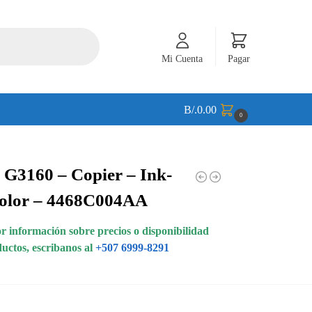
Mi Cuenta
Pagar
B/.
0.00
0
G3160 – Copier – Ink-
Color – 4468C004AA
 información sobre precios o disponibilidad
ductos, escribanos al
+507 6999-8291