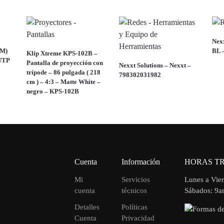
Nexx
(M)
BL 
Klip Xtreme KPS-102B –
 UTP
Pantalla de proyección con
Nexxt Solutions – Nexxt –
trípode – 86 pulgada ( 218
798302031982
cm ) – 4:3 – Matte White –
negro – KPS-102B
Cuenta
Información
HORAS T
Mi
Servicios
Lunes a Vie
cuenta
técnicos
Sábados: 9
Detalles
Políticas
Cuenta
Privacidad