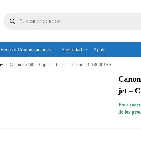
Redes y Comunicaciones
Seguridad
Apple
es
Canon G3160 – Copier – Ink-jet – Color – 4468C004AA
/
Canon 
jet – 
Para mayor
de los pro