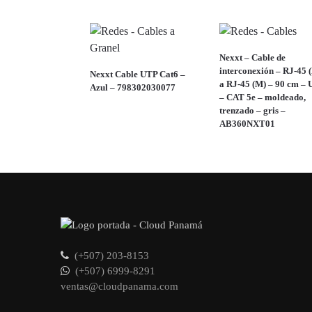
Nexxt – Cable de
interconexión – RJ-45 
Nexxt Cable UTP Cat6 –
a RJ-45 (M) – 90 cm –
Azul – 798302030077
– CAT 5e – moldeado,
trenzado – gris –
AB360NXT01
(+507) 203-8153
(+507) 6999-8291
ventas@cloudpanama.com