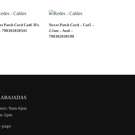
t Patch Cord Cat6 3Ft.
Nexxt Patch Cord – Cat5 –
– 798302030541
2.1mt – Azul –
798302030190
RABAJADAS
rnes: 9am-6pm
am-1pm