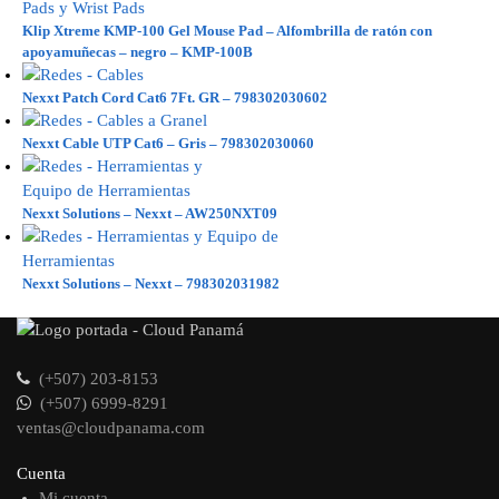
Klip Xtreme KMP-100 Gel Mouse Pad – Alfombrilla de ratón con
apoyamuñecas – negro – KMP-100B
Nexxt Patch Cord Cat6 7Ft. GR – 798302030602
Nexxt Cable UTP Cat6 – Gris – 798302030060
Nexxt Solutions – Nexxt – AW250NXT09
Nexxt Solutions – Nexxt – 798302031982
(+507) 203-8153
(+507) 6999-8291
ventas@cloudpanama.com
Cuenta
Mi cuenta