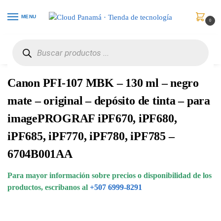
MENU
0
Inicio
Consumibles y Media
Cartuchos de Toner e Ink-Jet
Canon PFI-107 MBK – 130 ml – negro mate – original – depósito de tinta – para imagePROGRAF iPF670, iPF680, iPF685, iPF770, iPF780, iPF785 – 6704B001AA
/
/
/
Canon PFI-107 MBK – 130 ml – negro
mate – original – depósito de tinta – para
imagePROGRAF iPF670, iPF680,
iPF685, iPF770, iPF780, iPF785 –
6704B001AA
Para mayor información sobre precios o disponibilidad de los
productos, escribanos al
+507 6999-8291