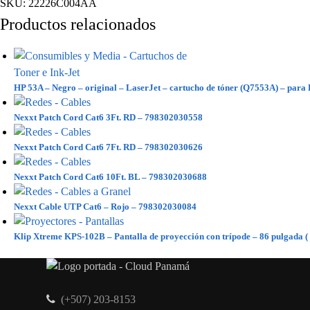
SKU:
22226C004AA
Productos relacionados
HP 53A – Negro – original – LaserJet – cartucho de tóner (Q7553A) – p
Nexxt Patch Cord Cat6 3Ft. RD – 798302030558
Nexxt Patch Cord Cat6 7Ft. RD – 798302030626
Nexxt Patch Cord Cat6 10Ft. BL – 798302030688
Nexxt Cable UTP Cat6 – Rojo – 798302030084
Klip Xtreme KPS-102B – Pantalla de proyección con trípode – 86 pulgada (
(+507) 203-8153