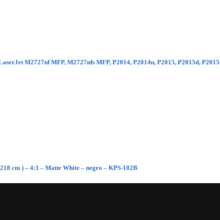
ara LaserJet M2727nf MFP, M2727nfs MFP, P2014, P2014n, P2015, P2015d, P201
 218 cm ) – 4:3 – Matte White – negro – KPS-102B