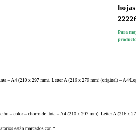
hojas
2222
Para may
producto
a – A4 (210 x 297 mm), Letter A (216 x 279 mm) (original) – A4/Legal
n – color – chorro de tinta – A4 (210 x 297 mm), Letter A (216 x 279 
atorios están marcados con
*