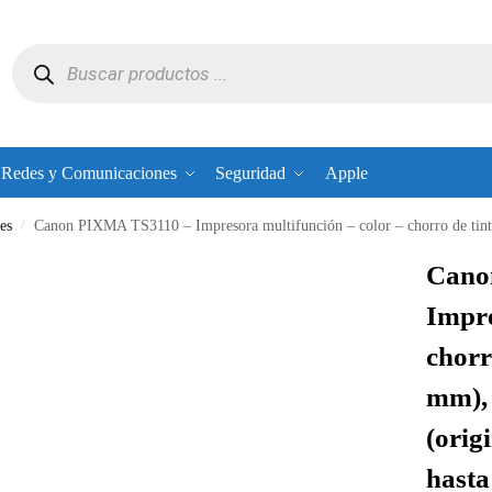
Redes y Comunicaciones
Seguridad
Apple
es
Canon PIXMA TS3110 – Impresora multifunción – color – chorro de tinta – A4 (210 x 297 mm), Letter A (216 x 279 mm) (orig
/
Cano
Impre
chorr
mm), 
(orig
hasta