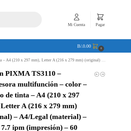
Mi Cuenta
Pagar
B/.
0.00
0
inal) – A4/Legal (material) – hasta 7.7 ipm (impresión) – 60 hojas – USB 2.0, Wi-Fi(n) – 22226C004AA
n PIXMA TS3110 –
sora multifunción – color –
o de tinta – A4 (210 x 297
Letter A (216 x 279 mm)
inal) – A4/Legal (material) –
 7.7 ipm (impresión) – 60