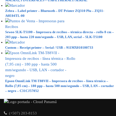
MM.SEG, 3 INTERFACES – USB/ETHERNET/SERIAL
Zebra – Label printer – Bluetooth – DT Printer ZQ310 Plu – ZQ31-
A0E04TL-00
Sewoo SLK-TS100 – Impresora de recibos – térmica directa – rollo 8 cm –
203 ppp – hasta 220 mm/segundo – USB, LAN, serial – SLK-TS100
Custom – Receipt printer – Serial / USB – 911MX010100733
Epson OmniLink TM-T88VII – Impresora de recibos – línea térmica –
Rollo (7,95 cm) – 180 ppp – hasta 500 mm/segundo – USB, LAN – cortador
– negro – C31CJ57052
(+507) 203-8153