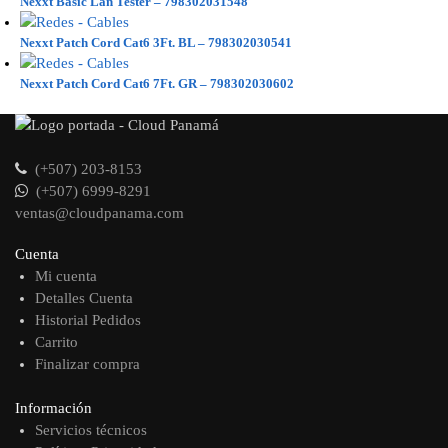
Nexxt Basic Lan Tester – 798302031548
Nexxt Patch Cord Cat6 3Ft. BL – 798302030541
Nexxt Patch Cord Cat6 7Ft. GR – 798302030602
(+507) 203-8153
(+507) 6999-8291
ventas@cloudpanama.com
Cuenta
Mi cuenta
Detalles Cuenta
Historial Pedidos
Carrito
Finalizar compra
Información
Servicios técnicos