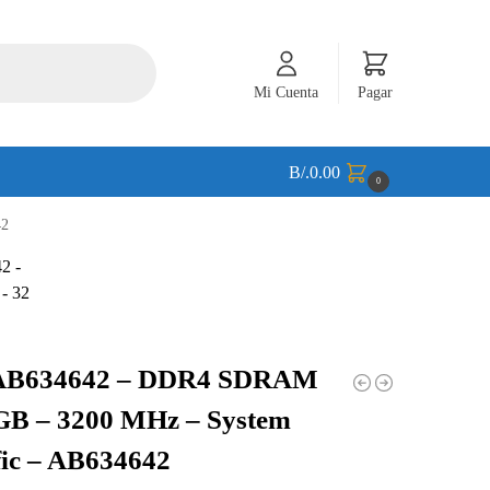
Mi Cuenta
Pagar
B/.
0.00
0
42
 AB634642 – DDR4 SDRAM
 GB – 3200 MHz – System
fic – AB634642