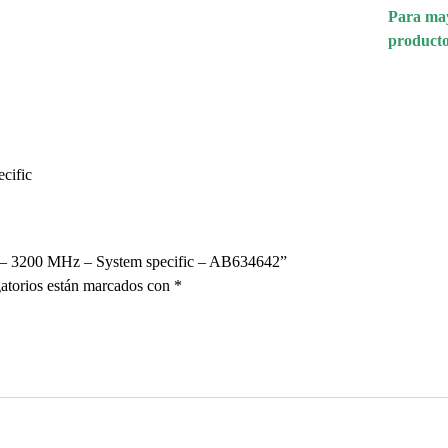
Para may
producto
cific
– 3200 MHz – System specific – AB634642”
atorios están marcados con
*