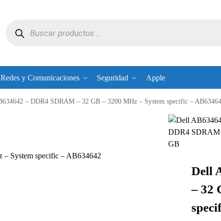
Redes y Comunicaciones
Seguridad
Apple
B634642 – DDR4 SDRAM – 32 GB – 3200 MHz – System specific – AB6346
 System specific – AB634642
Dell
– 32
speci