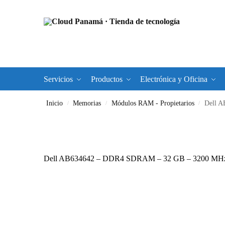
Servicios
Productos
Electrónica y Oficina
Inicio
Memorias
Módulos RAM - Propietarios
Dell A
/
/
/
Dell AB634642 – DDR4 SDRAM – 32 GB – 3200 MHz –