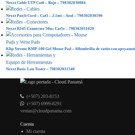
Nexxt Cable UTP Cat6 – Rojo – 798302030084
Nexxt Patch Cord – Cat5 – 2.1mt – Azul – 798302030190
Nexxt RJ45 Connector 50u» Cat5e – 798302031029
Klip Xtreme KMP-100 Gel Mouse Pad – Alfombrilla de ratón con apoyamu
Nexxt Basic Lan Tester – 798302031548
(+507) 203-8153
(+507) 6999-8291
ventas@cloudpanama.com
Cuenta
Mi cuenta