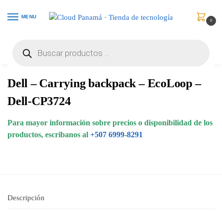
MENU
0
Inicio
Maletines
Mochilas
Dell – Carrying backpack – EcoLoop – Dell-CP3724
/
/
/
Dell – Carrying backpack – EcoLoop –
Dell-CP3724
Para mayor información sobre precios o disponibilidad de los
productos, escribanos al
+507 6999-8291
Descripción