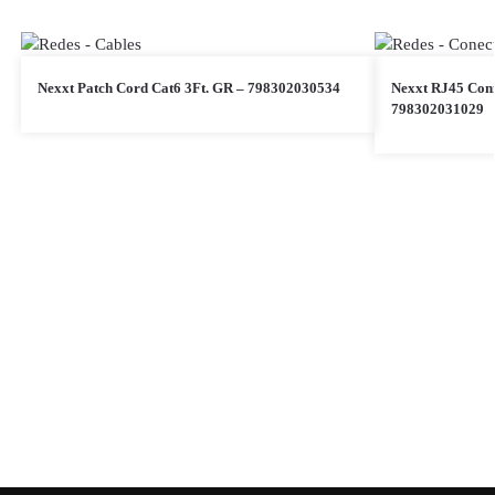
Nexxt Patch Cord Cat6 3Ft. GR – 798302030534
Nexxt RJ45 Conn
798302031029