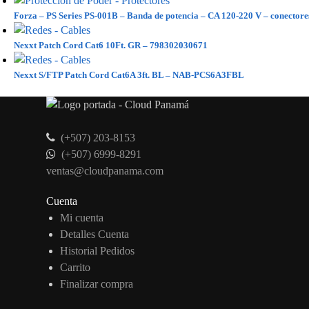
Forza – PS Series PS-001B – Banda de potencia – CA 120-220 V – conectores
Nexxt Patch Cord Cat6 10Ft. GR – 798302030671
Nexxt S/FTP Patch Cord Cat6A 3ft. BL – NAB-PCS6A3FBL
(+507) 203-8153
(+507) 6999-8291
ventas@cloudpanama.com
Cuenta
Mi cuenta
Detalles Cuenta
Historial Pedidos
Carrito
Finalizar compra