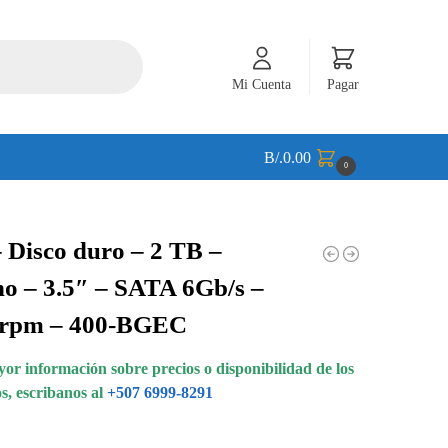
Mi Cuenta
Pagar
B/.
0.00
0
– Disco duro – 2 TB –
no – 3.5″ – SATA 6Gb/s –
 rpm – 400-BGEC
or información sobre precios o disponibilidad de los
s, escribanos al
+507 6999-8291