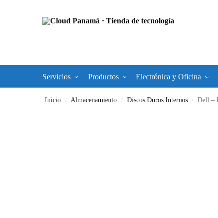
Servicios
Productos
Electrónica y Oficina
Inicio
Almacenamiento
Discos Duros Internos
Dell –
/
/
/