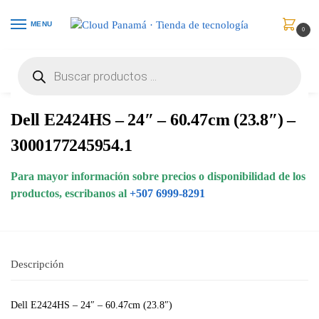
MENU
0
Inicio
Monitores
Monitores
Dell E2424HS – 24″ – 60.47cm (23.8″) – 3000177245954.1
/
/
/
Dell E2424HS – 24″ – 60.47cm (23.8″) –
3000177245954.1
Para mayor información sobre precios o disponibilidad de los
productos, escribanos al
+507 6999-8291
Descripción
Dell E2424HS – 24″ – 60.47cm (23.8″)