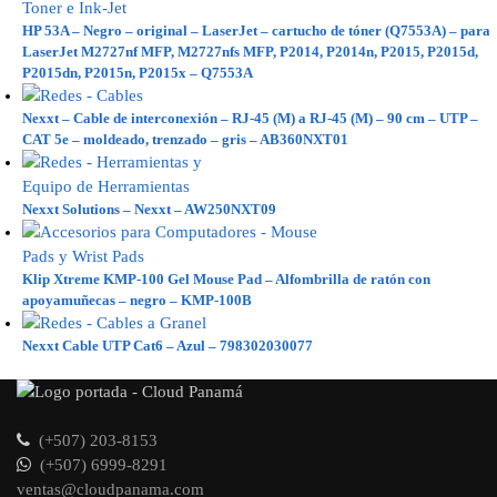
HP 53A – Negro – original – LaserJet – cartucho de tóner (Q7553A) – para
LaserJet M2727nf MFP, M2727nfs MFP, P2014, P2014n, P2015, P2015d,
P2015dn, P2015n, P2015x – Q7553A
Nexxt – Cable de interconexión – RJ-45 (M) a RJ-45 (M) – 90 cm – UTP –
CAT 5e – moldeado, trenzado – gris – AB360NXT01
Nexxt Solutions – Nexxt – AW250NXT09
Klip Xtreme KMP-100 Gel Mouse Pad – Alfombrilla de ratón con
apoyamuñecas – negro – KMP-100B
Nexxt Cable UTP Cat6 – Azul – 798302030077
(+507) 203-8153
(+507) 6999-8291
ventas@cloudpanama.com