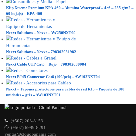
Klip Xtreme Premium KPA-460 – Alumina Waterproof – 4×6 – 235 g/m2 –
60 hoja(s) – KPA-460
Nexxt Solutions – Nexxt – AW250NXT09
Nexxt Solutions – Nexxt – 798302031982
Nexxt Cable UTP Cat6 – Rojo – 798302030084
Nexxt RJ45 Connector Cat6 (100/pck) – AW102NXT04
Nexxt – Tapones protectores para cables de red RJ5 – Paquete de 100
unidades – gris – AW103NXT01
(+507) 203-8153
(+507) 6999-8291
ventas@cloudpanama.com