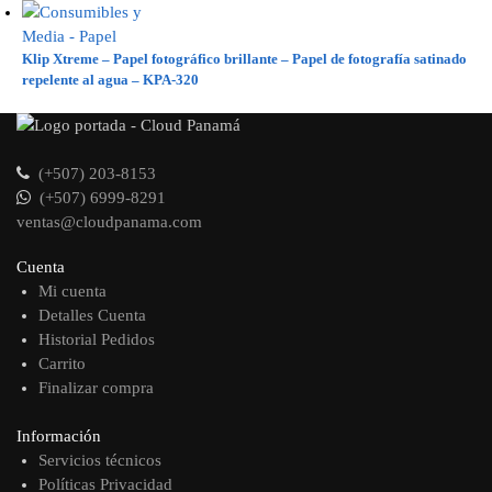
Klip Xtreme – Papel fotográfico brillante – Papel de fotografía satinado
repelente al agua – KPA-320
(+507) 203-8153
(+507) 6999-8291
ventas@cloudpanama.com
Cuenta
Mi cuenta
Detalles Cuenta
Historial Pedidos
Carrito
Finalizar compra
Información
Servicios técnicos
Políticas Privacidad