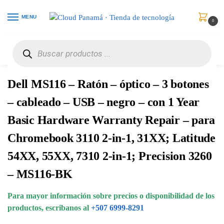
MENU
0
Inicio
Periféricos
Ratones
Dell MS116 – Ratón – óptico – 3 botones – cableado – USB – negro – con 1 Year Basic Hardware Warranty Repair – para Chromebook 3110 2-in-1, 31XX; Latitude 54XX, 55XX, 7310 2-in-1; Precision 3260 – MS116-BK
/
/
/
Dell MS116 – Ratón – óptico – 3 botones
– cableado – USB – negro – con 1 Year
Basic Hardware Warranty Repair – para
Chromebook 3110 2-in-1, 31XX; Latitude
54XX, 55XX, 7310 2-in-1; Precision 3260
– MS116-BK
Para mayor información sobre precios o disponibilidad de los
productos, escribanos al
+507 6999-8291