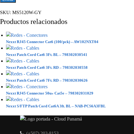
SKU:
MS5120W-GY
Productos relacionados
Nexxt RJ45 Connector Cat6 (100/pck) – AW102NXT04
Nexxt Patch Cord Cat6 3Ft. BL – 798302030541
Nexxt Patch Cord Cat6 3Ft. RD – 798302030558
Nexxt Patch Cord Cat6 7Ft. RD – 798302030626
Nexxt RJ45 Connector 50u» Cat5e – 798302031029
Nexxt S/FTP Patch Cord Cat6A 3ft. BL – NAB-PCS6A3FBL
(+507) 203-8153