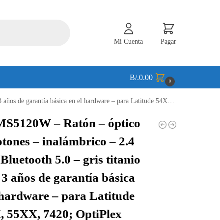
Mi Cuenta
Pagar
B/.
0.00
0
XX, 55XX, 7420; OptiPlex 30XX; Precision 55XX, 75XX, 77XX; Vostro 15 7510, 5625 – MS5120W-GY
MS5120W – Ratón – óptico
otones – inalámbrico – 2.4
Bluetooth 5.0 – gris titanio
 3 años de garantía básica
 hardware – para Latitude
 55XX, 7420; OptiPlex