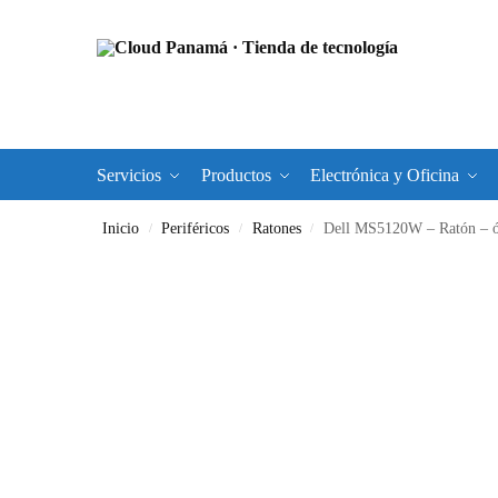
Servicios
Productos
Electrónica y Oficina
Inicio
Periféricos
Ratones
Dell MS5120W – Ratón – óptico – 7 botones 
/
/
/